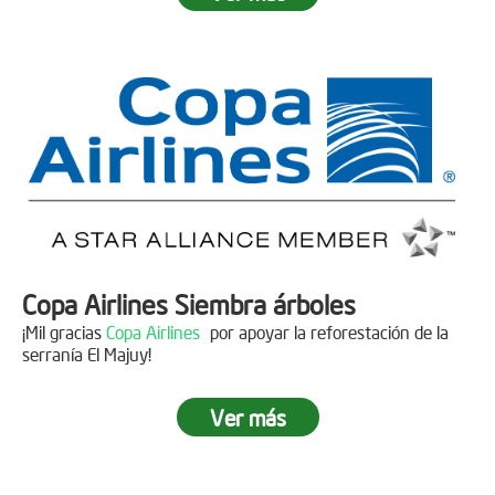
Fecha:
05 de Abril de 2019
Asistentes:
15 personas
Copa Airlines Siembra árboles
¡Mil gracias
Copa Airlines
por apoyar la reforestación de la
serranía El Majuy!
Ver más
Siembra en el Páramo Aguas Vivas
Descripción
Fecha:
15 de Junio de 2019