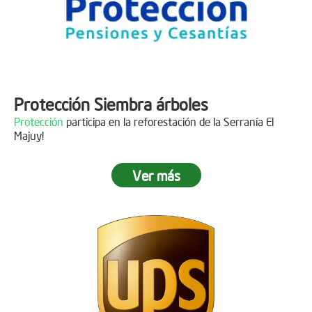
Protección Siembra árboles
Protección
participa en la reforestación de la Serranía El
Majuy!
Ver más
Descripción
Gracias a
DINISSAN
por plantar 400 árboles en el páramo de
Sumapaz