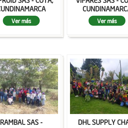
ROID SAS - COTA,
VIFARES SAS - C
CUNDINAMARCA
CUNDINAMARC
Ver más
Ver más
RAMBAL SAS -
DHL SUPPLY CH