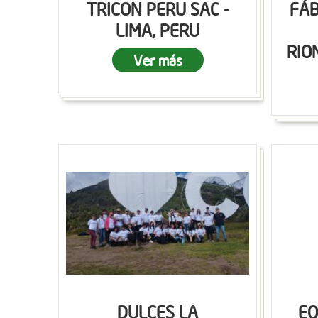
TRICON PERU SAC -
FÁB
LIMA, PERU
RIO
Ver más
DULCES LA
EQ