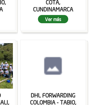
IO,
COTA,
A
CUNDINAMARCA
Ver más
O
DHL FORWARDING
ALI,
COLOMBIA - TABIO,