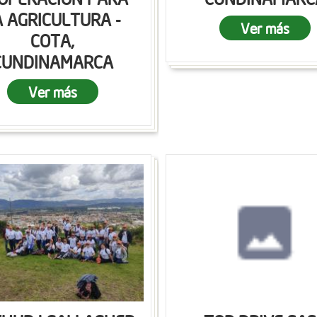
A AGRICULTURA -
Ver más
COTA,
CUNDINAMARCA
Ver más