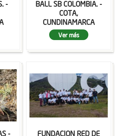
. -
BALL SB COLOMBIA. -
COTA,
A
CUNDINAMARCA
Ver más
S -
FUNDACION RED DE