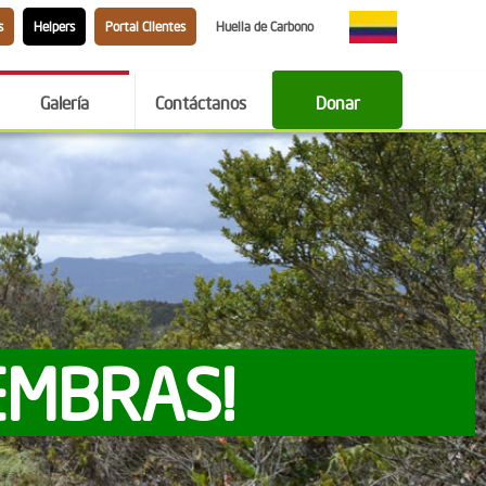
s
Helpers
Portal Clientes
Huella de Carbono
Galería
Contáctanos
Donar
EMBRAS!