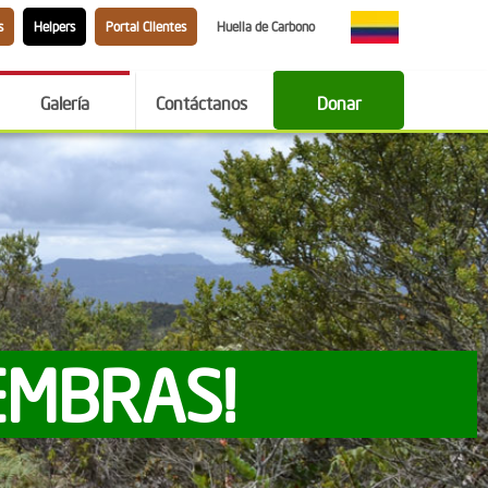
s
Helpers
Portal Clientes
Huella de Carbono
Galería
Contáctanos
Donar
EMBRAS!