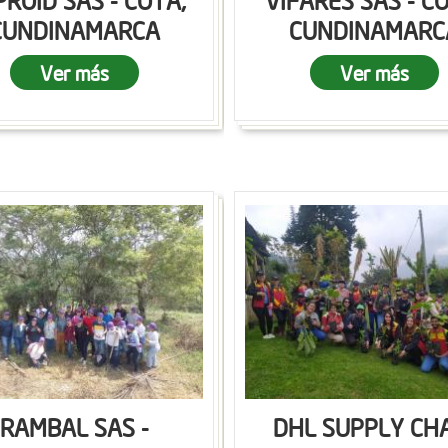
ROID SAS - COTA,
VIFARES SAS - C
CUNDINAMARCA
CUNDINAMARC
Ver más
Ver más
RAMBAL SAS -
DHL SUPPLY CH