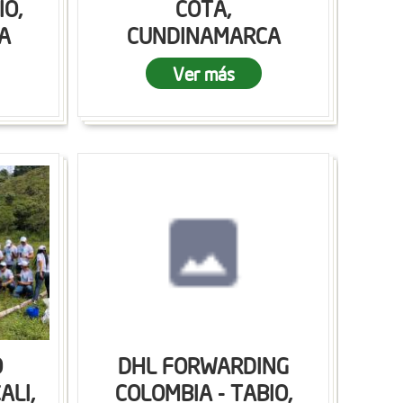
IO,
COTA,
A
CUNDINAMARCA
Ver más
O
DHL FORWARDING
ALI,
COLOMBIA - TABIO,