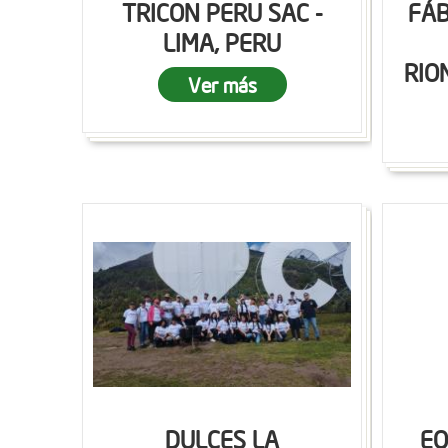
TRICON PERU SAC -
FÁB
LIMA, PERU
RIO
Ver más
DULCES LA
EQ