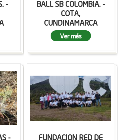
. -
BALL SB COLOMBIA. -
COTA,
A
CUNDINAMARCA
Ver más
S -
FUNDACION RED DE