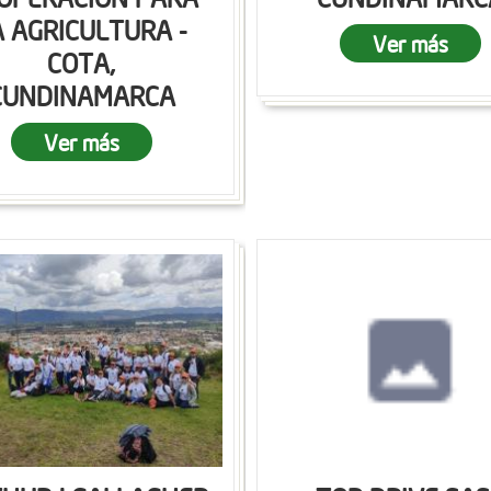
A AGRICULTURA -
Ver más
COTA,
CUNDINAMARCA
Ver más