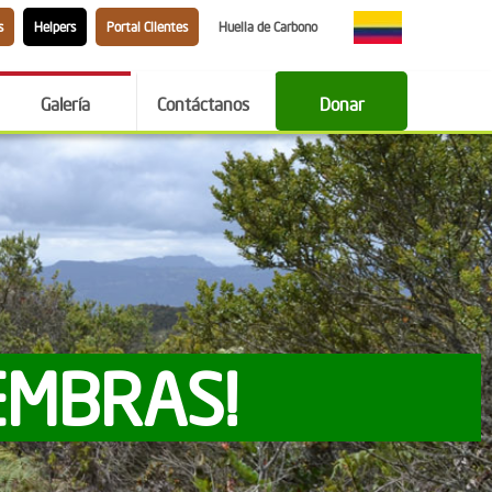
s
Helpers
Portal Clientes
Huella de Carbono
Galería
Contáctanos
Donar
EMBRAS!