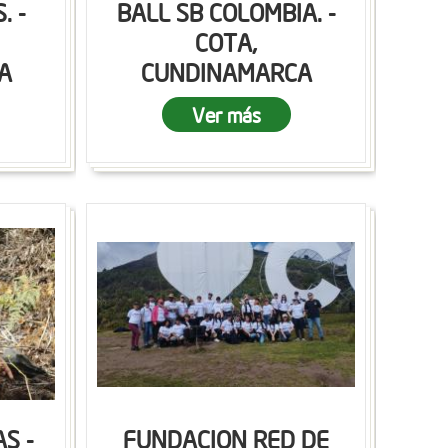
. -
BALL SB COLOMBIA. -
COTA,
A
CUNDINAMARCA
Ver más
S -
FUNDACION RED DE