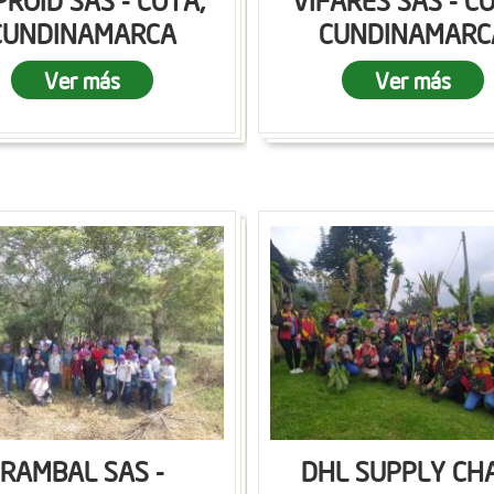
ROID SAS - COTA,
VIFARES SAS - C
CUNDINAMARCA
CUNDINAMARC
Ver más
Ver más
RAMBAL SAS -
DHL SUPPLY CH