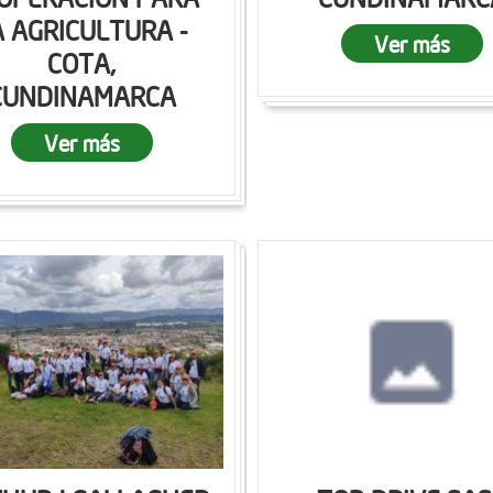
A AGRICULTURA -
Ver más
COTA,
CUNDINAMARCA
Ver más