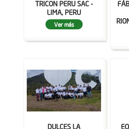
TRICON PERU SAC -
FÁB
LIMA, PERU
RIO
Ver más
DULCES LA
EQ