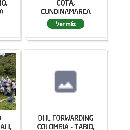
IO,
COTA,
A
CUNDINAMARCA
Ver más
O
DHL FORWARDING
ALI,
COLOMBIA - TABIO,