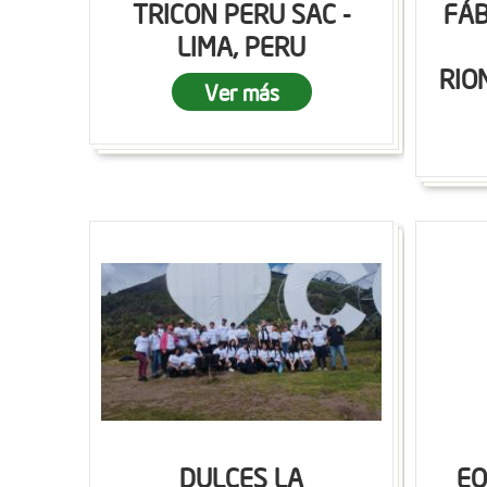
TRICON PERU SAC -
FÁB
LIMA, PERU
RIO
Ver más
DULCES LA
EQ