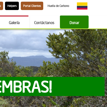
s
Helpers
Portal Clientes
Huella de Carbono
Galería
Contáctanos
Donar
EMBRAS!