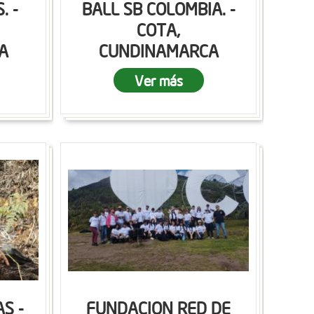
. -
BALL SB COLOMBIA. -
COTA,
A
CUNDINAMARCA
Ver más
S -
FUNDACION RED DE