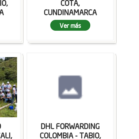
IO,
COTA,
A
CUNDINAMARCA
Ver más
O
DHL FORWARDING
ALI,
COLOMBIA - TABIO,