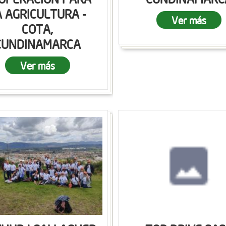
A AGRICULTURA -
Ver más
COTA,
CUNDINAMARCA
Ver más