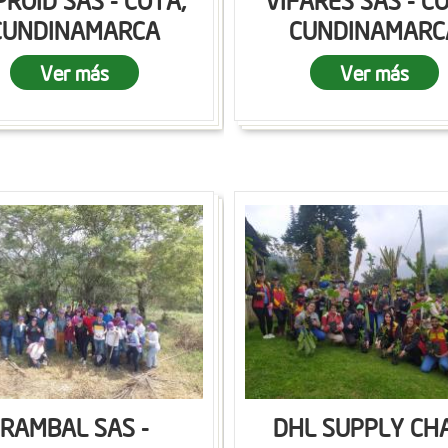
ROID SAS - COTA,
VIFARES SAS - C
CUNDINAMARCA
CUNDINAMARC
Ver más
Ver más
RAMBAL SAS -
DHL SUPPLY CH