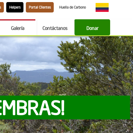
s
Helpers
Portal Clientes
Huella de Carbono
Galería
Contáctanos
Donar
EMBRAS!