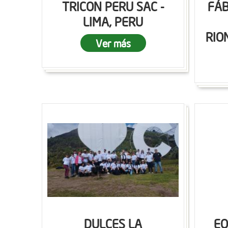
TRICON PERU SAC -
FÁB
LIMA, PERU
RIO
Ver más
DULCES LA
EQ