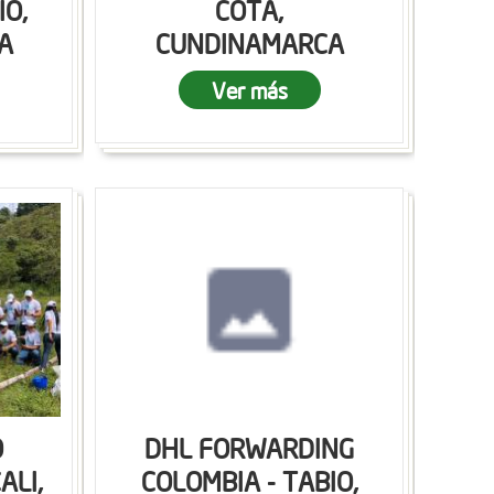
IO,
COTA,
A
CUNDINAMARCA
Ver más
O
DHL FORWARDING
ALI,
COLOMBIA - TABIO,