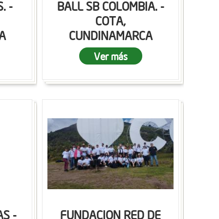
. -
BALL SB COLOMBIA. -
COTA,
A
CUNDINAMARCA
Ver más
S -
FUNDACION RED DE