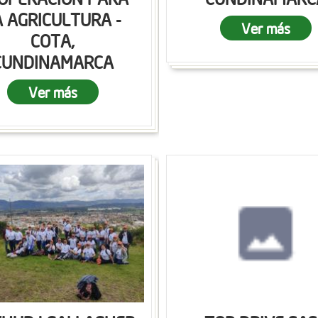
A AGRICULTURA -
Ver más
COTA,
CUNDINAMARCA
Ver más