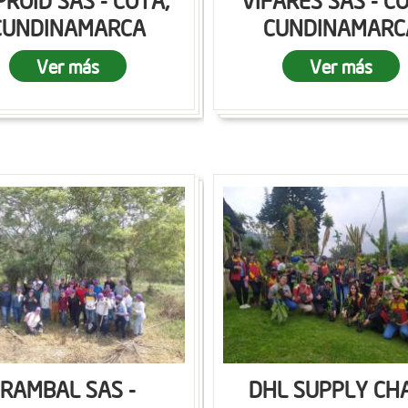
ROID SAS - COTA,
VIFARES SAS - C
CUNDINAMARCA
CUNDINAMARC
Ver más
Ver más
RAMBAL SAS -
DHL SUPPLY CH