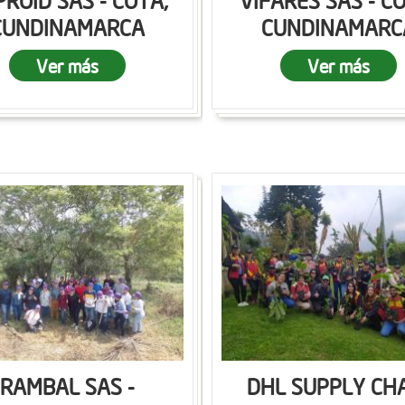
ROID SAS - COTA,
VIFARES SAS - C
CUNDINAMARCA
CUNDINAMARC
Ver más
Ver más
RAMBAL SAS -
DHL SUPPLY CH