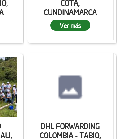
IO,
COTA,
A
CUNDINAMARCA
Ver más
O
DHL FORWARDING
ALI,
COLOMBIA - TABIO,