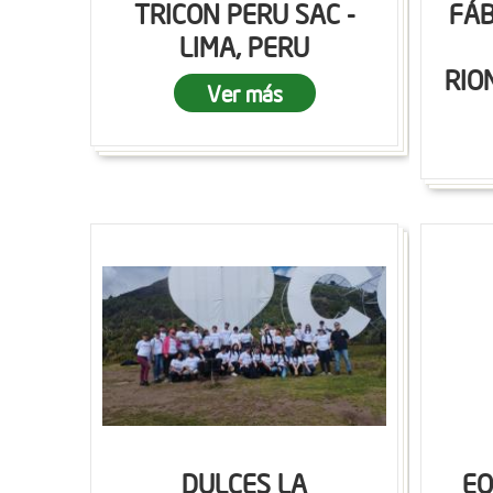
TRICON PERU SAC -
FÁB
LIMA, PERU
RIO
Ver más
DULCES LA
EQ