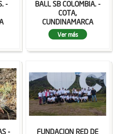
. -
BALL SB COLOMBIA. -
COTA,
A
CUNDINAMARCA
Ver más
S -
FUNDACION RED DE