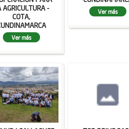
A AGRICULTURA -
Ver más
COTA,
CUNDINAMARCA
Ver más