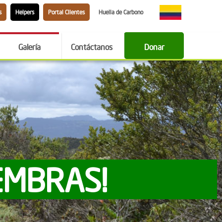
s
Helpers
Portal Clientes
Huella de Carbono
Galería
Contáctanos
Donar
EMBRAS!