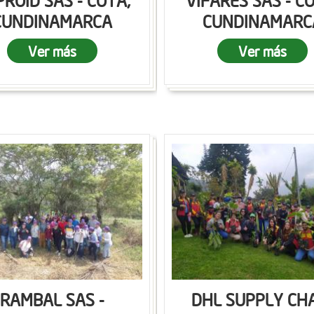
ROID SAS - COTA,
VIFARES SAS - C
CUNDINAMARCA
CUNDINAMARC
Ver más
Ver más
RAMBAL SAS -
DHL SUPPLY CH