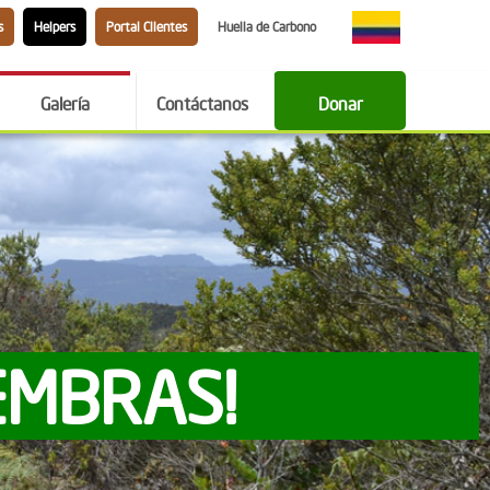
s
Helpers
Portal Clientes
Huella de Carbono
Galería
Contáctanos
Donar
EMBRAS!