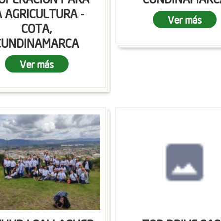
A AGRICULTURA -
Ver más
COTA,
CUNDINAMARCA
Ver más