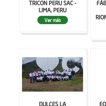
TRICON PERU SAC -
FÁB
LIMA, PERU
RIO
Ver más
DULCES LA
EQ