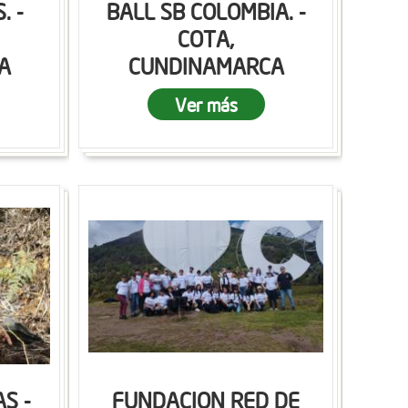
. -
BALL SB COLOMBIA. -
COTA,
A
CUNDINAMARCA
Ver más
S -
FUNDACION RED DE