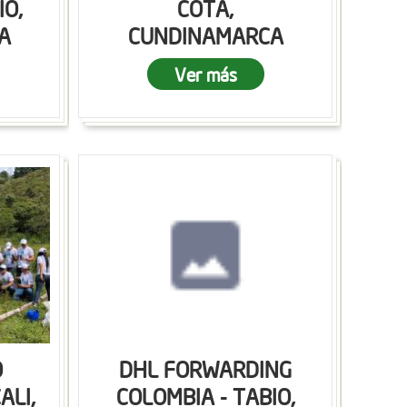
IO,
COTA,
A
CUNDINAMARCA
Ver más
O
DHL FORWARDING
ALI,
COLOMBIA - TABIO,