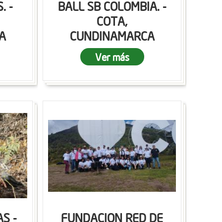
. -
BALL SB COLOMBIA. -
COTA,
A
CUNDINAMARCA
Ver más
S -
FUNDACION RED DE