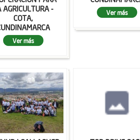
A AGRICULTURA -
Ver más
COTA,
CUNDINAMARCA
Ver más