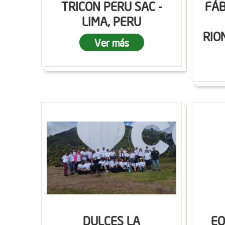
TRICON PERU SAC -
FÁB
LIMA, PERU
RIO
Ver más
DULCES LA
EQ