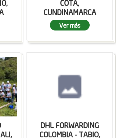
IO,
COTA,
A
CUNDINAMARCA
Ver más
O
DHL FORWARDING
ALI,
COLOMBIA - TABIO,