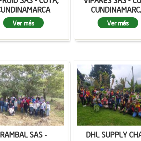
ROID SAS - COTA,
VIFARES SAS - C
CUNDINAMARCA
CUNDINAMARC
Ver más
Ver más
RAMBAL SAS -
DHL SUPPLY CH