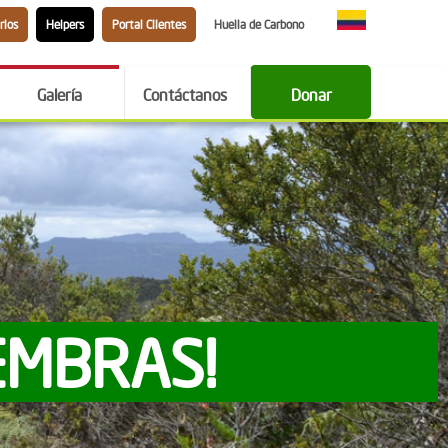
rios
Helpers
Portal Clientes
Huella de Carbono
Galería
Contáctanos
Donar
EMBRAS!