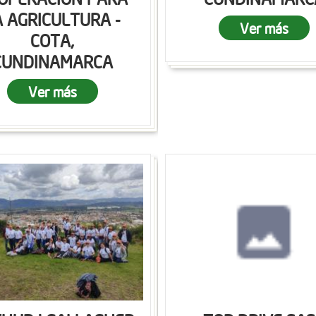
A AGRICULTURA -
Ver más
COTA,
CUNDINAMARCA
Ver más