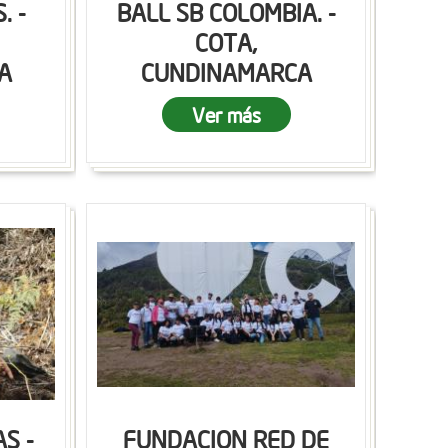
. -
BALL SB COLOMBIA. -
COTA,
A
CUNDINAMARCA
Ver más
S -
FUNDACION RED DE