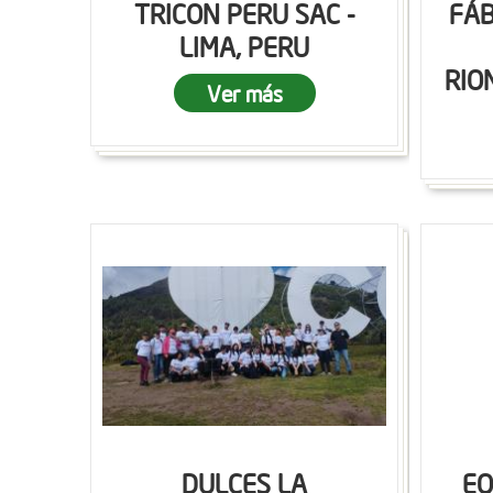
TRICON PERU SAC -
FÁB
LIMA, PERU
RIO
Ver más
DULCES LA
EQ