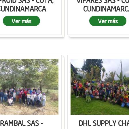
ROID SAS - COTA,
VIFARES SAS - C
CUNDINAMARCA
CUNDINAMARC
Ver más
Ver más
RAMBAL SAS -
DHL SUPPLY CH