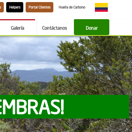
s
Helpers
Portal Clientes
Huella de Carbono
Galería
Contáctanos
Donar
EMBRAS!