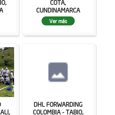
IO,
COTA,
A
CUNDINAMARCA
Ver más
O
DHL FORWARDING
ALI,
COLOMBIA - TABIO,