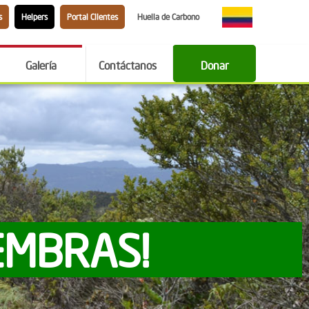
s
Helpers
Portal Clientes
Huella de Carbono
Galería
Contáctanos
Donar
EMBRAS!