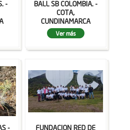
. -
BALL SB COLOMBIA. -
COTA,
A
CUNDINAMARCA
Ver más
S -
FUNDACION RED DE