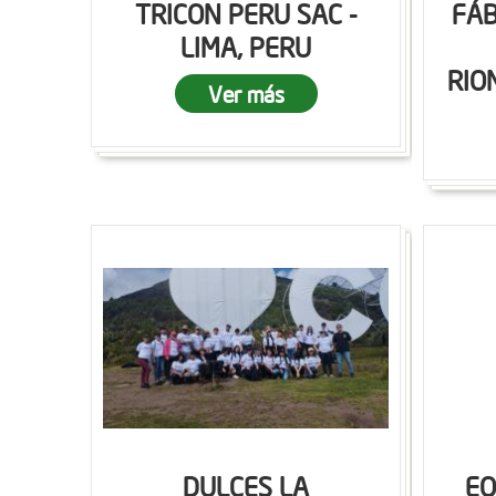
TRICON PERU SAC -
FÁB
LIMA, PERU
RIO
Ver más
DULCES LA
EQ