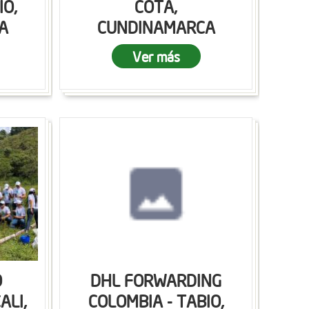
IO,
COTA,
A
CUNDINAMARCA
Ver más
O
DHL FORWARDING
ALI,
COLOMBIA - TABIO,