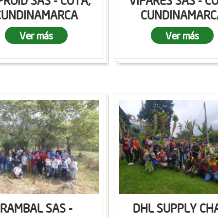
ROID SAS - COTA,
VIFARES SAS - C
CUNDINAMARCA
CUNDINAMARC
Ver más
Ver más
RAMBAL SAS -
DHL SUPPLY CH