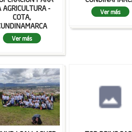
A AGRICULTURA -
Ver más
COTA,
CUNDINAMARCA
Ver más