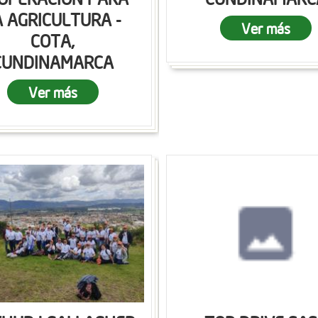
A AGRICULTURA -
Ver más
COTA,
CUNDINAMARCA
Ver más