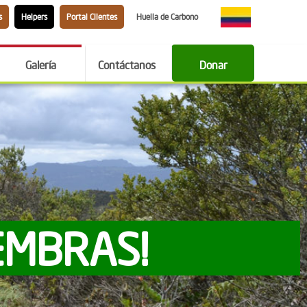
s
Helpers
Portal Clientes
Huella de Carbono
Galería
Contáctanos
Donar
EMBRAS!