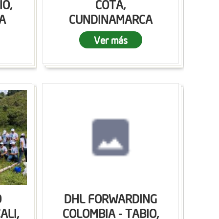
IO,
COTA,
A
CUNDINAMARCA
Ver más
O
DHL FORWARDING
ALI,
COLOMBIA - TABIO,