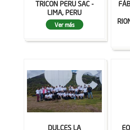
TRICON PERU SAC -
FÁB
LIMA, PERU
RIO
Ver más
DULCES LA
EQ