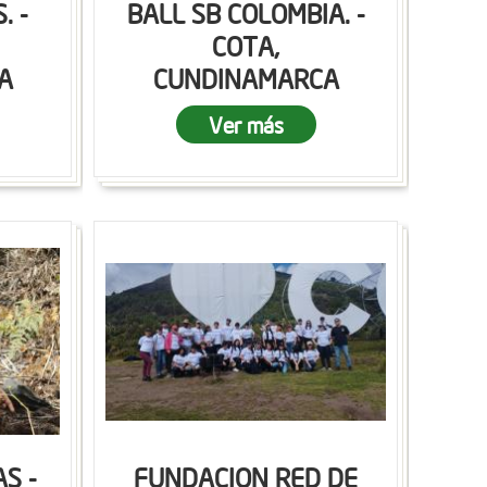
. -
BALL SB COLOMBIA. -
COTA,
A
CUNDINAMARCA
Ver más
S -
FUNDACION RED DE