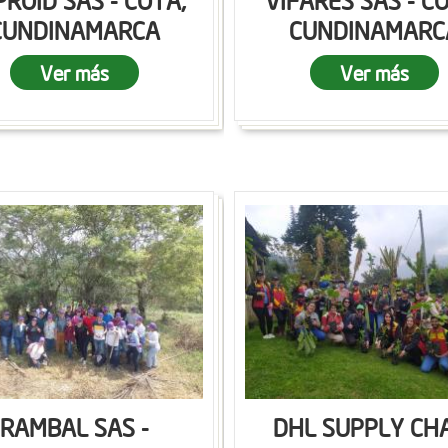
ROID SAS - COTA,
VIFARES SAS - C
CUNDINAMARCA
CUNDINAMARC
Ver más
Ver más
RAMBAL SAS -
DHL SUPPLY CH